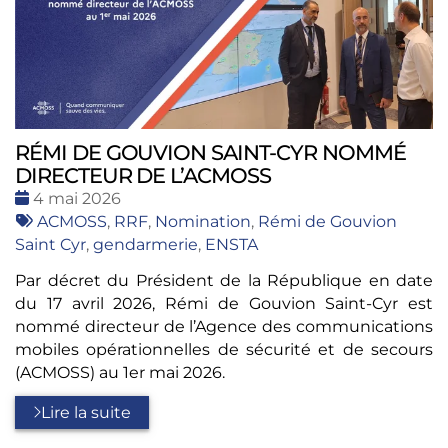
RÉMI DE GOUVION SAINT-CYR NOMMÉ
DIRECTEUR DE L’ACMOSS
Date
4 mai 2026
:
Tags
ACMOSS
,
RRF
,
Nomination
,
Rémi de Gouvion
:
Saint Cyr
,
gendarmerie
,
ENSTA
Par décret du Président de la République en date
du 17 avril 2026, Rémi de Gouvion Saint-Cyr est
nommé directeur de l’Agence des communications
mobiles opérationnelles de sécurité et de secours
(ACMOSS) au 1er mai 2026.
Lire la suite