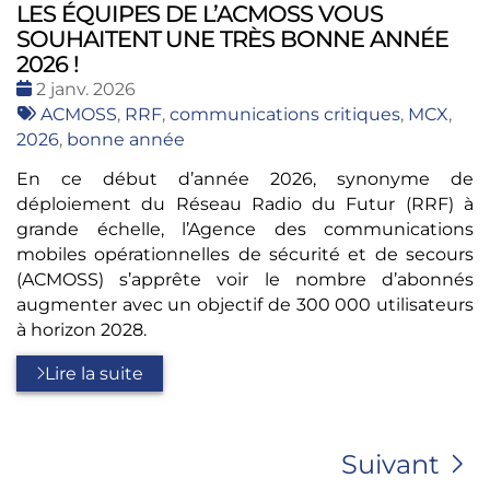
LES ÉQUIPES DE L’ACMOSS VOUS
SOUHAITENT UNE TRÈS BONNE ANNÉE
2026 !
Date
2 janv. 2026
:
Tags
ACMOSS
,
RRF
,
communications critiques
,
MCX
,
:
2026
,
bonne année
En ce début d’année 2026, synonyme de
déploiement du Réseau Radio du Futur (RRF) à
grande échelle, l’Agence des communications
mobiles opérationnelles de sécurité et de secours
(ACMOSS) s’apprête voir le nombre d’abonnés
augmenter avec un objectif de 300 000 utilisateurs
à horizon 2028.
Lire la suite
Suivant