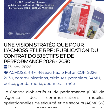
UNE VISION STRATÉGIQUE POUR
L'ACMOSS ET LE RRF : PUBLICATION DU
CONTRAT D'OBJECTIFS ET DE
PERFORMANCE 2026 - 2030
Date
13 janv. 2026
:
Tags
ACMOSS
,
RRF
,
Réseau Radio Futur
,
COP
,
2026
,
:
2030
,
communications
,
critiques
,
pompiers
,
SAMU
,
police
,
gendarmerie
,
douanes
,
armée
Le Contrat d'objectifs et de performance (COP) de
l'Agence des communications mobiles
opérationnelles de sécurité et de secours (ACMOSS)