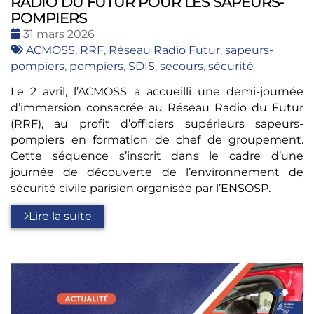
RADIO DU FUTUR POUR LES SAPEURS-
POMPIERS
Date
31 mars 2026
:
Tags
ACMOSS
,
RRF
,
Réseau Radio Futur
,
sapeurs-
:
pompiers
,
pompiers
,
SDIS
,
secours
,
sécurité
Le 2 avril, l’ACMOSS a accueilli une demi-journée
d’immersion consacrée au Réseau Radio du Futur
(RRF), au profit d’officiers supérieurs sapeurs-
pompiers en formation de chef de groupement.
Cette séquence s’inscrit dans le cadre d’une
journée de découverte de l’environnement de
sécurité civile parisien organisée par l’ENSOSP.
Lire la suite