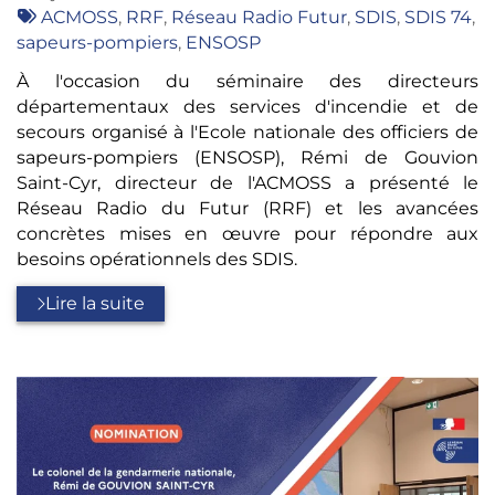
:
Tags
ACMOSS
,
RRF
,
Réseau Radio Futur
,
SDIS
,
SDIS 74
,
:
sapeurs-pompiers
,
ENSOSP
À l'occasion du séminaire des directeurs
départementaux des services d'incendie et de
secours organisé à l'Ecole nationale des officiers de
sapeurs-pompiers (ENSOSP), Rémi de Gouvion
Saint-Cyr, directeur de l'ACMOSS a présenté le
Réseau Radio du Futur (RRF) et les avancées
concrètes mises en œuvre pour répondre aux
besoins opérationnels des SDIS.
Lire la suite