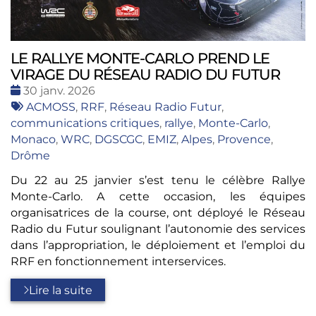
LE RALLYE MONTE-CARLO PREND LE
VIRAGE DU RÉSEAU RADIO DU FUTUR
Date
30 janv. 2026
:
Tags
ACMOSS
,
RRF
,
Réseau Radio Futur
,
:
communications critiques
,
rallye
,
Monte-Carlo
,
Monaco
,
WRC
,
DGSCGC
,
EMIZ
,
Alpes
,
Provence
,
Drôme
Du 22 au 25 janvier s’est tenu le célèbre Rallye
Monte-Carlo. A cette occasion, les équipes
organisatrices de la course, ont déployé le Réseau
Radio du Futur soulignant l’autonomie des services
dans l’appropriation, le déploiement et l’emploi du
RRF en fonctionnement interservices.
Lire la suite