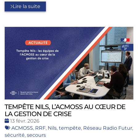
Lire la suite
TEMPÊTE NILS, L’ACMOSS AU CŒUR DE
LA GESTION DE CRISE
Date
13 févr. 2026
:
Tags
ACMOSS
,
RRF
,
Nils
,
tempête
,
Réseau Radio Futur
,
:
sécurité
,
secours