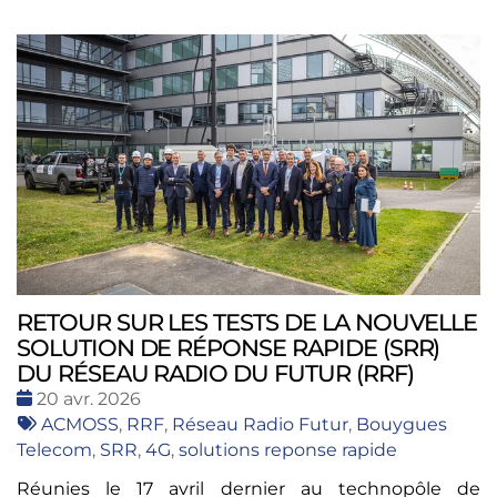
RETOUR SUR LES TESTS DE LA NOUVELLE
SOLUTION DE RÉPONSE RAPIDE (SRR)
DU RÉSEAU RADIO DU FUTUR (RRF)
Date
20 avr. 2026
:
Tags
ACMOSS
,
RRF
,
Réseau Radio Futur
,
Bouygues
:
Telecom
,
SRR
,
4G
,
solutions reponse rapide
Réunies le 17 avril dernier au technopôle de