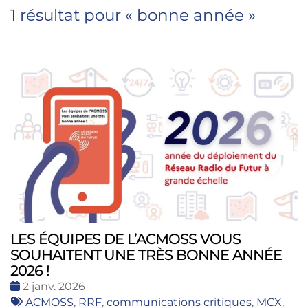
1 résultat pour «
bonne année
»
LES ÉQUIPES DE L’ACMOSS VOUS
SOUHAITENT UNE TRÈS BONNE ANNÉE
2026 !
Date
2 janv. 2026
:
Tags
ACMOSS
,
RRF
,
communications critiques
,
MCX
,