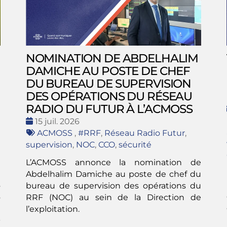
NOMINATION DE ABDELHALIM
DAMICHE AU POSTE DE CHEF
DU BUREAU DE SUPERVISION
DES OPÉRATIONS DU RÉSEAU
RADIO DU FUTUR À L’ACMOSS
Date
15 juil. 2026
:
Tags
ACMOSS
,
#RRF
,
Réseau Radio Futur
,
:
supervision
,
NOC
,
CCO
,
sécurité
L’ACMOSS annonce la nomination de
e
Abdelhalim Damiche au poste de chef du
s
bureau de supervision des opérations du
s
RRF (NOC) au sein de la Direction de
l
l’exploitation.
-