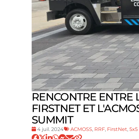
RENCONTRE ENTRE L
FIRSTNET ET L'ACMO
SUMMIT
Date
Tags
4 juil. 2024
ACMOSS
,
RRF
,
FirstNet
,
5x5
:
: