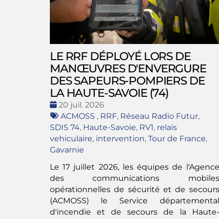
LE RRF DÉPLOYÉ LORS DE
MANŒUVRES D'ENVERGURE
DES SAPEURS-POMPIERS DE
LA HAUTE-SAVOIE (74)
Date
20 juil. 2026
:
Tags
ACMOSS
,
RRF
,
Réseau Radio Futur
,
:
SDIS 74
,
Haute-Savoie
,
RV1
,
relais
vehiculaire
,
intervention
,
Tour de France
,
Gavarnie
Le 17 juillet 2026, les équipes de l'Agenc
des communications mobile
opérationnelles de sécurité et de secour
(ACMOSS) le Service départementa
d'incendie et de secours de la Haute