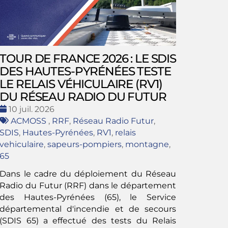
TOUR DE FRANCE 2026 : LE SDIS
DES HAUTES-PYRÉNÉES TESTE
LE RELAIS VÉHICULAIRE (RV1)
DU RÉSEAU RADIO DU FUTUR
Date
10 juil. 2026
:
Tags
ACMOSS
,
RRF
,
Réseau Radio Futur
,
:
SDIS
,
Hautes-Pyrénées
,
RV1
,
relais
vehiculaire
,
sapeurs-pompiers
,
montagne
,
65
Dans le cadre du déploiement du Réseau
Radio du Futur (RRF) dans le département
des Hautes-Pyrénées (65), le Service
départemental d'incendie et de secours
(SDIS 65) a effectué des tests du Relais