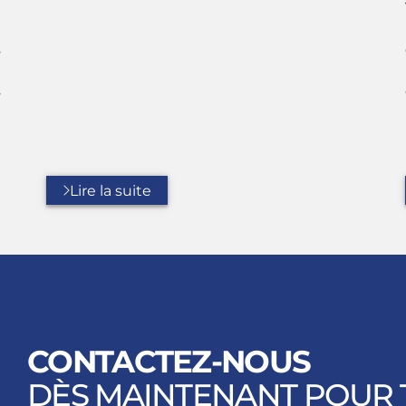
t
e
s
a
s
n
u
Lire la suite
CONTACTEZ-NOUS
DÈS MAINTENANT POUR 