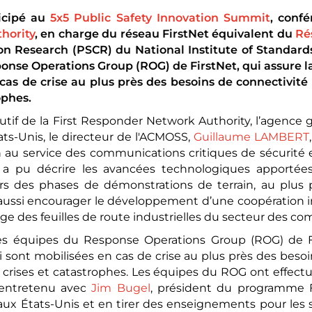
icipé au
5x5 Public Safety Innovation Summit
, conf
hority
, en charge du réseau FirstNet équivalent du
Ré
on Research (PSCR) du National Institute of Standard
onse Operations Group (ROG) de FirstNet, qui assure l
cas de crise au plus près des besoins de connectivité 
ophes.
cutif de la First Responder Network Authority, l’agen
ts-Unis, le directeur de l'ACMOSS,
Guillaume LAMBERT
n au service des communications critiques de sécurité 
l a pu décrire les avancées technologiques apporté
lors des phases de démonstrations de terrain, au plus 
 pu aussi encourager le développement d’une coopératio
age des feuilles de route industrielles du secteur des co
les équipes du Response Operations Group (ROG) de F
 sont mobilisées en cas de crise au plus près des besoi
crises et catastrophes. Les équipes du ROG ont effect
 entretenu avec
Jim Bugel
, président du programme F
x États-Unis et en tirer des enseignements pour les 