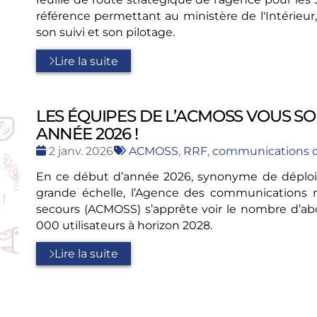
référence permettant au ministère de l'Intérieur,
son suivi et son pilotage.
Lire la suite
LES ÉQUIPES DE L’ACMOSS VOUS S
ANNÉE 2026 !
Date
Tags
2 janv. 2026
ACMOSS
,
RRF
,
communications c
:
:
En ce début d’année 2026, synonyme de déplo
grande échelle, l’Agence des communications m
secours (ACMOSS) s’apprête voir le nombre d’a
000 utilisateurs à horizon 2028.
Lire la suite