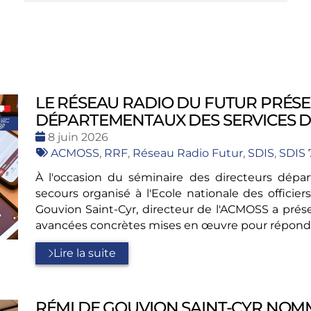
LE RÉSEAU RADIO DU FUTUR PRÉS
DÉPARTEMENTAUX DES SERVICES D’I
Date
8 juin 2026
:
Tags
ACMOSS
,
RRF
,
Réseau Radio Futur
,
SDIS
,
SDIS 
:
À l'occasion du séminaire des directeurs dépa
secours organisé à l'Ecole nationale des offici
Gouvion Saint-Cyr, directeur de l'ACMOSS a prés
avancées concrètes mises en œuvre pour répondr
Lire la suite
RÉMI DE GOUVION SAINT-CYR NOM