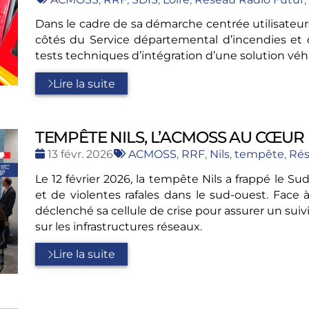
:
Dans le cadre de sa démarche centrée utilisateur
côtés du Service départemental d’incendies et de
tests techniques d’intégration d’une solution véhi
Lire la suite
TEMPÊTE NILS, L’ACMOSS AU CŒUR 
Date
Tags
13 févr. 2026
ACMOSS
,
RRF
,
Nils
,
tempête
,
Rés
:
:
Le 12 février 2026, la tempête Nils a frappé le S
et de violentes rafales dans le sud-ouest. Face
déclenché sa cellule de crise pour assurer un suivi
sur les infrastructures réseaux.
Lire la suite