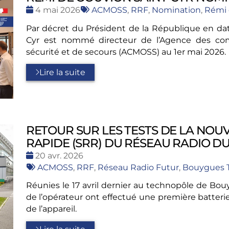
Date
Tags
4 mai 2026
ACMOSS
,
RRF
,
Nomination
,
Rémi 
:
:
Par décret du Président de la République en dat
Cyr est nommé directeur de l’Agence des com
sécurité et de secours (ACMOSS) au 1er mai 2026.
Lire la suite
RETOUR SUR LES TESTS DE LA NOU
RAPIDE (SRR) DU RÉSEAU RADIO DU
Date
20 avr. 2026
:
Tags
ACMOSS
,
RRF
,
Réseau Radio Futur
,
Bouygues 
:
Réunies le 17 avril dernier au technopôle de Bo
de l’opérateur ont effectué une première batteri
de l’appareil.