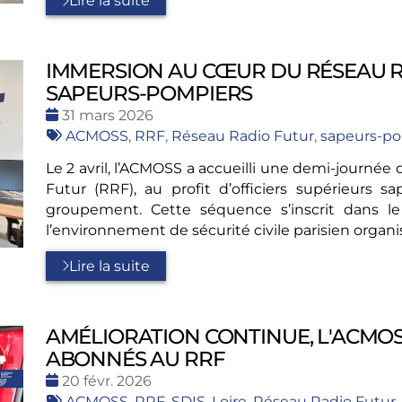
Lire la suite
IMMERSION AU CŒUR DU RÉSEAU R
SAPEURS-POMPIERS
Date
31 mars 2026
:
Tags
ACMOSS
,
RRF
,
Réseau Radio Futur
,
sapeurs-po
:
Le 2 avril, l’ACMOSS a accueilli une demi-journé
Futur (RRF), au profit d’officiers supérieurs
groupement. Cette séquence s’inscrit dans l
l’environnement de sécurité civile parisien organ
Lire la suite
AMÉLIORATION CONTINUE, L'ACMOS
ABONNÉS AU RRF
Date
20 févr. 2026
:
Tags
ACMOSS
,
RRF
,
SDIS
,
Loire
,
Réseau Radio Futur
,