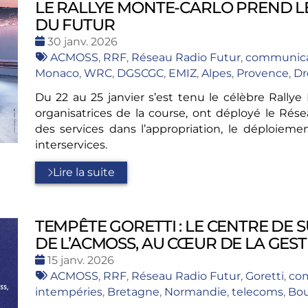
LE RALLYE MONTE-CARLO PREND L
DU FUTUR
Date
30 janv. 2026
:
Tags
ACMOSS
,
RRF
,
Réseau Radio Futur
,
communicat
:
Monaco
,
WRC
,
DGSCGC
,
EMIZ
,
Alpes
,
Provence
,
D
Du 22 au 25 janvier s’est tenu le célèbre Rallye
organisatrices de la course, ont déployé le Rés
des services dans l’appropriation, le déploie
interservices.
Lire la suite
TEMPÊTE GORETTI : LE CENTRE DE 
DE L’ACMOSS, AU CŒUR DE LA GEST
Date
15 janv. 2026
:
Tags
ACMOSS
,
RRF
,
Réseau Radio Futur
,
Goretti
,
com
:
intempéries
,
Bretagne
,
Normandie
,
telecoms
,
Bou