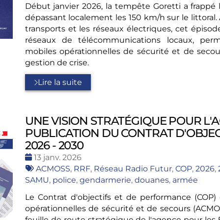
Début janvier 2026, la tempête Goretti a frappé 
dépassant localement les 150 km/h sur le littoral
transports et les réseaux électriques, cet épis
réseaux de télécommunications locaux, per
mobiles opérationnelles de sécurité et de secou
gestion de crise.
Lire la suite
UNE VISION STRATÉGIQUE POUR L'A
PUBLICATION DU CONTRAT D'OBJE
2026 - 2030
Date
13 janv. 2026
:
Tags
ACMOSS
,
RRF
,
Réseau Radio Futur
,
COP
,
2026
,
:
SAMU
,
police
,
gendarmerie
,
douanes
,
armée
Le Contrat d'objectifs et de performance (COP
opérationnelles de sécurité et de secours (ACMO
feuille de route stratégique de l'agence pour le