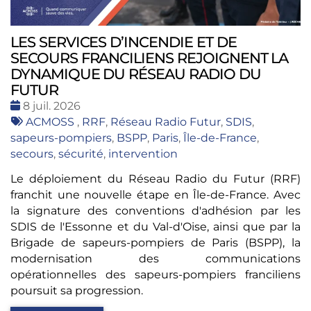
LES SERVICES D’INCENDIE ET DE
SECOURS FRANCILIENS REJOIGNENT LA
DYNAMIQUE DU RÉSEAU RADIO DU
FUTUR
Date
8 juil. 2026
:
Tags
ACMOSS
,
RRF
,
Réseau Radio Futur
,
SDIS
,
:
sapeurs-pompiers
,
BSPP
,
Paris
,
Île-de-France
,
secours
,
sécurité
,
intervention
Le déploiement du Réseau Radio du Futur (RRF)
franchit une nouvelle étape en Île-de-France. Avec
la signature des conventions d'adhésion par les
SDIS de l'Essonne et du Val-d'Oise, ainsi que par la
Brigade de sapeurs-pompiers de Paris (BSPP), la
modernisation des communications
opérationnelles des sapeurs-pompiers franciliens
poursuit sa progression.