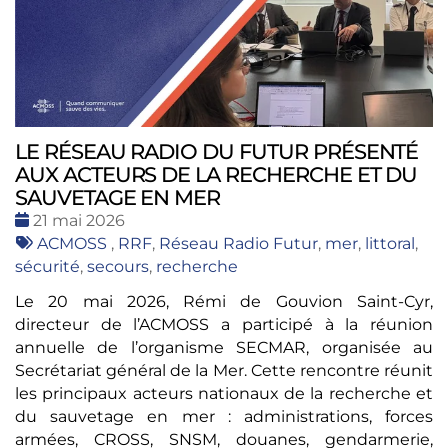
LE RÉSEAU RADIO DU FUTUR PRÉSENTÉ
AUX ACTEURS DE LA RECHERCHE ET DU
SAUVETAGE EN MER
Date
21 mai 2026
:
Tags
ACMOSS
,
RRF
,
Réseau Radio Futur
,
mer
,
littoral
,
:
sécurité
,
secours
,
recherche
Le 20 mai 2026, Rémi de Gouvion Saint-Cyr,
directeur de l’ACMOSS a participé à la réunion
annuelle de l’organisme SECMAR, organisée au
Secrétariat général de la Mer. Cette rencontre réunit
les principaux acteurs nationaux de la recherche et
du sauvetage en mer : administrations, forces
armées, CROSS, SNSM, douanes, gendarmerie,