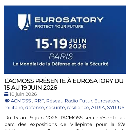
L’ACMOSS PRÉSENTE À EUROSATORY DU
15 AU 19 JUIN 2026
Date
10 juin 2026
:
Tags
ACMOSS
,
RRF
,
Réseau Radio Futur
,
Eurosatory
,
:
militaire
,
défense
,
sécurité
,
résilience
,
ATRIA
,
SYRIUS
Du 15 au 19 juin 2026, l'ACMOSS sera présente au
parc des expositions de Villepinte pour la 57e