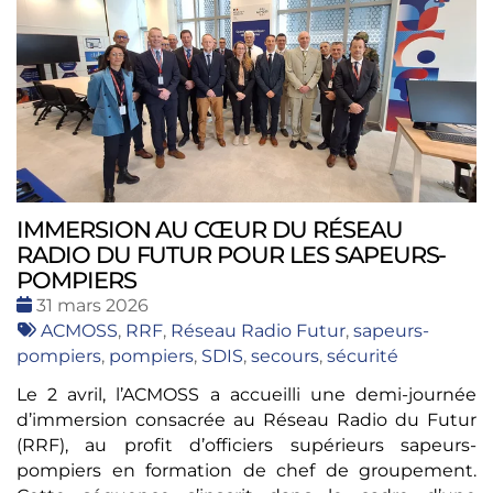
IMMERSION AU CŒUR DU RÉSEAU
RADIO DU FUTUR POUR LES SAPEURS-
POMPIERS
Date
31 mars 2026
:
Tags
ACMOSS
,
RRF
,
Réseau Radio Futur
,
sapeurs-
:
pompiers
,
pompiers
,
SDIS
,
secours
,
sécurité
Le 2 avril, l’ACMOSS a accueilli une demi-journée
d’immersion consacrée au Réseau Radio du Futur
(RRF), au profit d’officiers supérieurs sapeurs-
pompiers en formation de chef de groupement.