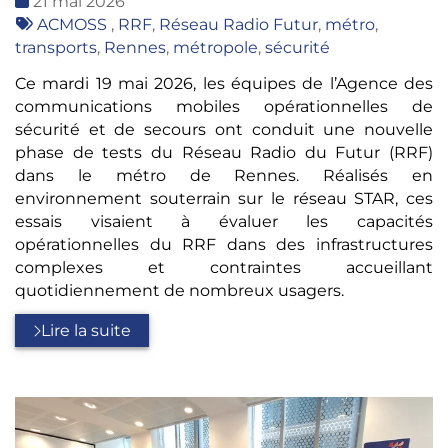
Date
21 mai 2026
:
Tags
ACMOSS
,
RRF
,
Réseau Radio Futur
,
métro
,
:
transports
,
Rennes
,
métropole
,
sécurité
Ce mardi 19 mai 2026, les équipes de l’Agence des
communications mobiles opérationnelles de
sécurité et de secours ont conduit une nouvelle
phase de tests du Réseau Radio du Futur (RRF)
dans le métro de Rennes. Réalisés en
environnement souterrain sur le réseau STAR, ces
essais visaient à évaluer les capacités
opérationnelles du RRF dans des infrastructures
complexes et contraintes accueillant
quotidiennement de nombreux usagers.
Lire la suite