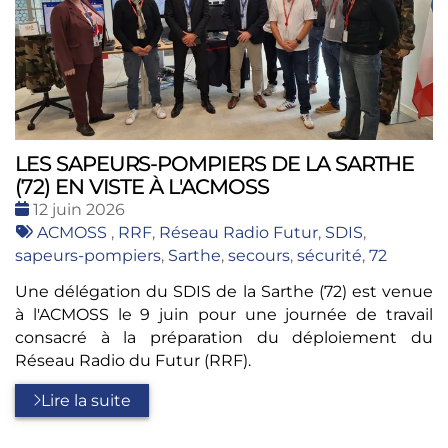
LES SAPEURS-POMPIERS DE LA SARTHE
(72) EN VISTE À L'ACMOSS
Date
12 juin 2026
:
Tags
ACMOSS
,
RRF
,
Réseau Radio Futur
,
SDIS
,
:
sapeurs-pompiers
,
Sarthe
,
secours
,
sécurité
,
72
Une délégation du SDIS de la Sarthe (72) est venue
à l'ACMOSS le 9 juin pour une journée de travail
consacré à la préparation du déploiement du
Réseau Radio du Futur (RRF).
Lire la suite