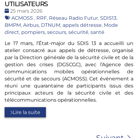
UTILISATEURS
Date
25 mars 2026
:
Tags
ACMOSS
,
RRF
,
Réseau Radio Futur
,
SDIS13
,
:
BMPM
,
Airbus
,
DTNUM
,
appels détresse
,
Mode
direct
,
pompiers
,
secours
,
sécurité
,
santé
Le 17 mars, l’État-major du SDIS 13 a accueilli un
atelier consacré aux appels de détresse, organisé
par la Direction générale de la sécurité civile et de la
gestion des crises (DGSCGC), avec l’Agence des
communications mobiles opérationnelles de
sécurité et de secours (ACMOSS). Cet événement a
réuni une quarantaine de participants issus des
principaux acteurs de la sécurité civile et des
télécommunications opérationnelles.
Lire la suite
Suivant