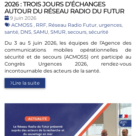
2026 : TROIS JOURS D’ÉCHANGES
AUTOUR DU RÉSEAU RADIO DU FUTUR
Date
9 juin 2026
:
Tags
ACMOSS
,
RRF
,
Réseau Radio Futur
,
urgences
,
:
santé
,
DNS
,
SAMU
,
SMUR
,
secours
,
sécurité
Du 3 au 5 juin 2026, les équipes de l’Agence des
communications mobiles opérationnelles de
sécurité et de secours (ACMOSS) ont participé au
Congrès Urgences 2026, rendez-vous
incontournable des acteurs de la santé.
Lire la suite