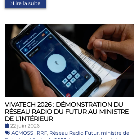
Lire la suite
VIVATECH 2026 : DÉMONSTRATION DU
RÉSEAU RADIO DU FUTUR AU MINISTRE
DE L’INTÉRIEUR
Date
22 juin 2026
:
Tags
ACMOSS
,
RRF
,
Réseau Radio Futur
,
ministre de