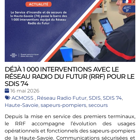
DÉJÀ 1 000 INTERVENTIONS AVEC LE
RÉSEAU RADIO DU FUTUR (RRF) POUR LE
SDIS 74
Date
16 mai 2026
:
Tags
ACMOSS
,
Réseau Radio Futur
,
SDIS
,
SDIS 74
,
:
Haute-Savoie
,
sapeurs-pompiers
,
secours
Depuis la mise en service des premiers terminaux,
le RRF accompagne l’évolution des usages
opérationnels et fonctionnels des sapeurs-pompiers
de la Haute-Savoie. Communications sécurisées et