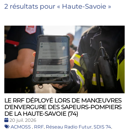
2 résultats pour «
Haute-Savoie
»
LE RRF DÉPLOYÉ LORS DE MANŒUVRES
D'ENVERGURE DES SAPEURS-POMPIERS
DE LA HAUTE-SAVOIE (74)
Date
20 juil. 2026
:
Tags
ACMOSS
,
RRF
,
Réseau Radio Futur
,
SDIS 74
,