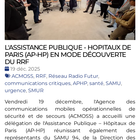
L'ASSISTANCE PUBLIQUE - HOPITAUX DE
PARIS (AP-HP) EN MODE DÉCOUVERTE
DU RRF
Date
19 déc. 2025
:
Tags
ACMOSS
,
RRF
,
Réseau Radio Futur
,
:
communications critiques
,
APHP
,
santé
,
SAMU
,
urgence
,
SMUR
Vendredi 19 décembre, l'Agence des
communications mobiles opérationnelles de
sécurité et de secours (ACMOSS) a accueilli une
délégation de l'Assistance Publique – Hôpitaux de
Paris (AP-HP) réunissant également des
représentants du SAMU 94, de la Direction des