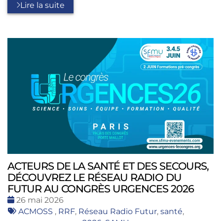
Lire la suite
ACTEURS DE LA SANTÉ ET DES SECOURS,
DÉCOUVREZ LE RÉSEAU RADIO DU
FUTUR AU CONGRÈS URGENCES 2026
Date
26 mai 2026
:
Tags
ACMOSS
,
RRF
,
Réseau Radio Futur
,
santé
,