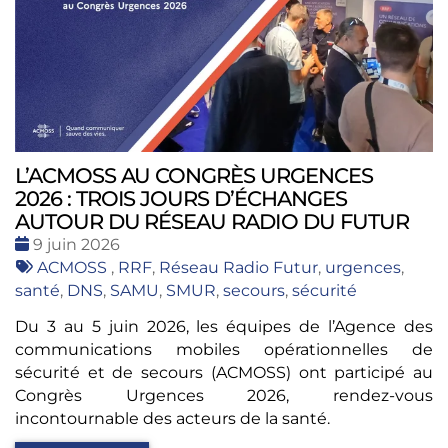
L’ACMOSS AU CONGRÈS URGENCES
2026 : TROIS JOURS D’ÉCHANGES
AUTOUR DU RÉSEAU RADIO DU FUTUR
Date
9 juin 2026
:
Tags
ACMOSS
,
RRF
,
Réseau Radio Futur
,
urgences
,
:
santé
,
DNS
,
SAMU
,
SMUR
,
secours
,
sécurité
Du 3 au 5 juin 2026, les équipes de l’Agence des
communications mobiles opérationnelles de
sécurité et de secours (ACMOSS) ont participé au
Congrès Urgences 2026, rendez-vous
incontournable des acteurs de la santé.