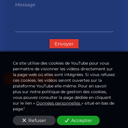
Message
Envoyer
Ce site utilise des cookies de YouTube pour vous
permettre de visionner les vidéos directement sur
la page web où elles sont intégrées. Si vous refusez
Offres d'emploi
ces cookies, les vidéos seront ouvertes sur la
plateforme YouTube elle-même. Pour en savoir
plus sur notre politique de gestion des cookies,
vous pouvez consulter la page dédiée en cliquant
sur le lien «
Données personnelles
» situé en bas de
page."
Copyright 2026
—
Mentions légales
Données personnelles
—
—
Refuser
Accepter
Modifier vos préférences de cookies