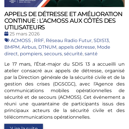
APPELS DE DÉTRESSE ET AMÉLIORATION
CONTINUE : L’ACMOSS AUX CÔTÉS DES
UTILISATEURS
Date
25 mars 2026
:
Tags
ACMOSS
,
RRF
,
Réseau Radio Futur
,
SDIS13
,
:
BMPM
,
Airbus
,
DTNUM
,
appels détresse
,
Mode
direct
,
pompiers
,
secours
,
sécurité
,
santé
Le 17 mars, l’État-major du SDIS 13 a accueilli un
atelier consacré aux appels de détresse, organisé
par la Direction générale de la sécurité civile et de la
gestion des crises (DGSCGC), avec l’Agence des
communications mobiles opérationnelles de
sécurité et de secours (ACMOSS). Cet événement a
réuni une quarantaine de participants issus des
principaux acteurs de la sécurité civile et des
télécommunications opérationnelles.
Lire la suite