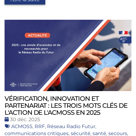
VÉRIFICATION, INNOVATION ET
PARTENARIAT : LES TROIS MOTS CLÉS DE
L'ACTION DE L'ACMOSS EN 2025
Date
30 déc. 2025
:
Tags
ACMOSS
,
RRF
,
Réseau Radio Futur
,
:
communications critiques
,
sécurité
,
santé
,
secours
,