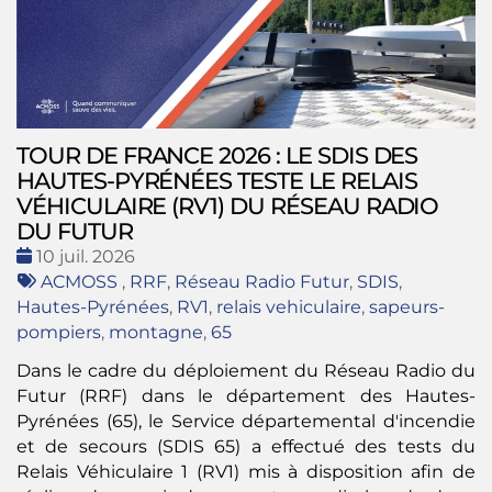
TOUR DE FRANCE 2026 : LE SDIS DES
HAUTES-PYRÉNÉES TESTE LE RELAIS
VÉHICULAIRE (RV1) DU RÉSEAU RADIO
DU FUTUR
Date
10 juil. 2026
:
Tags
ACMOSS
,
RRF
,
Réseau Radio Futur
,
SDIS
,
:
Hautes-Pyrénées
,
RV1
,
relais vehiculaire
,
sapeurs-
pompiers
,
montagne
,
65
Dans le cadre du déploiement du Réseau Radio du
Futur (RRF) dans le département des Hautes-
Pyrénées (65), le Service départemental d'incendie
et de secours (SDIS 65) a effectué des tests du
Relais Véhiculaire 1 (RV1) mis à disposition afin de