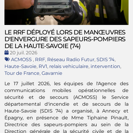
LE RRF DÉPLOYÉ LORS DE MANŒUVRES
D'ENVERGURE DES SAPEURS-POMPIERS
DE LA HAUTE-SAVOIE (74)
Date
20 juil. 2026
:
Tags
ACMOSS
,
RRF
,
Réseau Radio Futur
,
SDIS 74
,
:
Haute-Savoie
,
RV1
,
relais vehiculaire
,
intervention
,
Tour de France
,
Gavarnie
Le 17 juillet 2026, les équipes de l'Agence des
communications mobiles opérationnelles de
sécurité et de secours (ACMOSS) le Service
départemental d'incendie et de secours de la
Haute-Savoie (SDIS 74) a organisé, à Annecy et
Épagny, en présence de Mme Tiphaine Pinault,
Directrice des sapeurs-pompiers au sein de la
Direction générale de la sécurité civile et de la