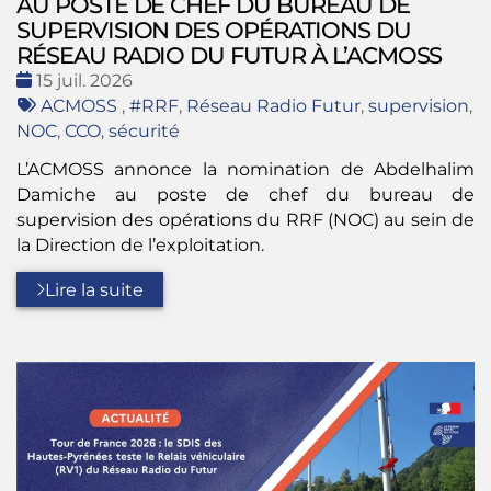
AU POSTE DE CHEF DU BUREAU DE
SUPERVISION DES OPÉRATIONS DU
RÉSEAU RADIO DU FUTUR À L’ACMOSS
Date
15 juil. 2026
:
Tags
ACMOSS
,
#RRF
,
Réseau Radio Futur
,
supervision
,
:
NOC
,
CCO
,
sécurité
L’ACMOSS annonce la nomination de Abdelhalim
Damiche au poste de chef du bureau de
supervision des opérations du RRF (NOC) au sein de
la Direction de l’exploitation.
Lire la suite