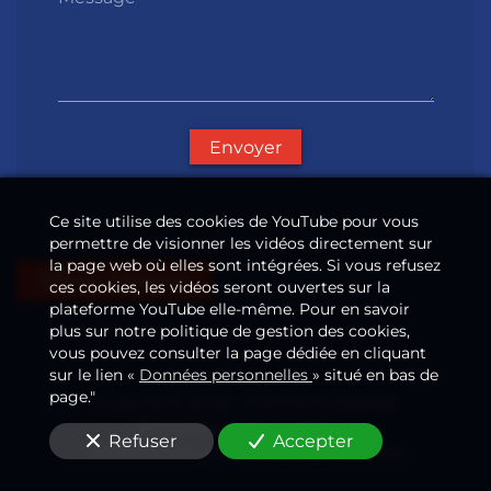
Envoyer
Ce site utilise des cookies de YouTube pour vous
permettre de visionner les vidéos directement sur
la page web où elles sont intégrées. Si vous refusez
Offres d'emploi
ces cookies, les vidéos seront ouvertes sur la
plateforme YouTube elle-même. Pour en savoir
plus sur notre politique de gestion des cookies,
vous pouvez consulter la page dédiée en cliquant
sur le lien «
Données personnelles
» situé en bas de
page."
Copyright 2026
—
Mentions légales
Données personnelles
—
—
Refuser
Accepter
Modifier vos préférences de cookies