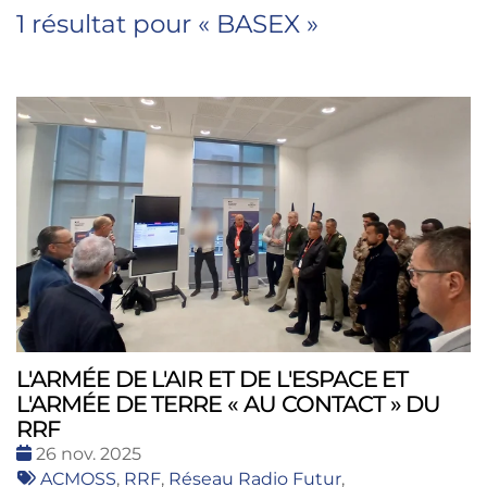
1 résultat pour «
BASEX
»
L'ARMÉE DE L'AIR ET DE L'ESPACE ET
L'ARMÉE DE TERRE « AU CONTACT » DU
RRF
Date
26 nov. 2025
:
Tags
ACMOSS
,
RRF
,
Réseau Radio Futur
,