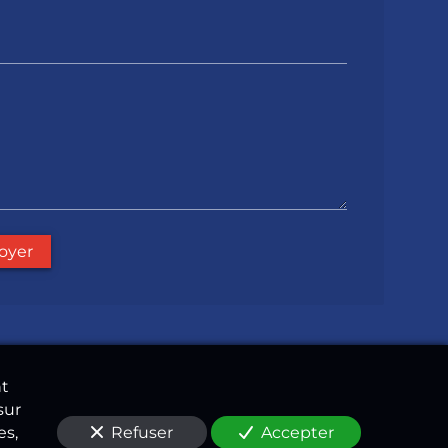
oyer
nt
sur
Refuser
Accepter
es,