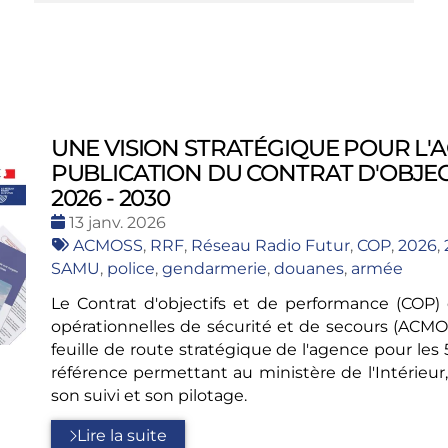
UNE VISION STRATÉGIQUE POUR L'A
PUBLICATION DU CONTRAT D'OBJE
2026 - 2030
Date
13 janv. 2026
:
Tags
ACMOSS
,
RRF
,
Réseau Radio Futur
,
COP
,
2026
,
:
SAMU
,
police
,
gendarmerie
,
douanes
,
armée
Le Contrat d'objectifs et de performance (COP
opérationnelles de sécurité et de secours (ACMO
feuille de route stratégique de l'agence pour le
référence permettant au ministère de l'Intérieur,
son suivi et son pilotage.
Lire la suite