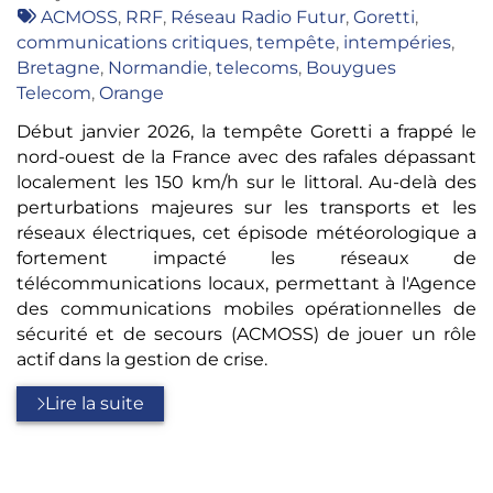
:
Tags
ACMOSS
,
RRF
,
Réseau Radio Futur
,
Goretti
,
:
communications critiques
,
tempête
,
intempéries
,
Bretagne
,
Normandie
,
telecoms
,
Bouygues
Telecom
,
Orange
Début janvier 2026, la tempête Goretti a frappé le
nord-ouest de la France avec des rafales dépassant
localement les 150 km/h sur le littoral. Au-delà des
perturbations majeures sur les transports et les
réseaux électriques, cet épisode météorologique a
fortement impacté les réseaux de
télécommunications locaux, permettant à l'Agence
des communications mobiles opérationnelles de
sécurité et de secours (ACMOSS) de jouer un rôle
actif dans la gestion de crise.
Lire la suite