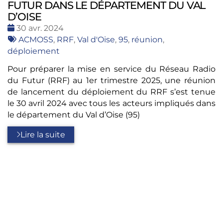
FUTUR DANS LE DÉPARTEMENT DU VAL
D’OISE
Date
30 avr. 2024
:
Tags
ACMOSS
,
RRF
,
Val d'Oise
,
95
,
réunion
,
:
déploiement
Pour préparer la mise en service du Réseau Radio
du Futur (RRF) au 1er trimestre 2025, une réunion
de lancement du déploiement du RRF s’est tenue
le 30 avril 2024 avec tous les acteurs impliqués dans
le département du Val d’Oise (95)
Lire la suite