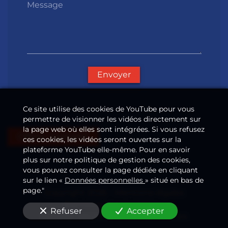
Message
Envoyer
Ce site utilise des cookies de YouTube pour vous
permettre de visionner les vidéos directement sur
la page web où elles sont intégrées. Si vous refusez
Offres d'emploi
ces cookies, les vidéos seront ouvertes sur la
plateforme YouTube elle-même. Pour en savoir
plus sur notre politique de gestion des cookies,
vous pouvez consulter la page dédiée en cliquant
sur le lien «
Données personnelles
» situé en bas de
page."
Copyright 2026
—
Mentions légales
Données personnelles
—
—
Refuser
Accepter
Modifier vos préférences de cookies