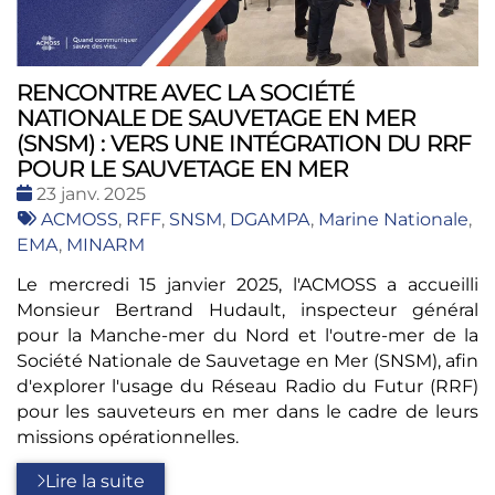
RENCONTRE AVEC LA SOCIÉTÉ
NATIONALE DE SAUVETAGE EN MER
(SNSM) : VERS UNE INTÉGRATION DU RRF
POUR LE SAUVETAGE EN MER
Date
23 janv. 2025
:
Tags
ACMOSS
,
RFF
,
SNSM
,
DGAMPA
,
Marine Nationale
,
:
EMA
,
MINARM
Le mercredi 15 janvier 2025, l'ACMOSS a accueilli
Monsieur Bertrand Hudault, inspecteur général
pour la Manche-mer du Nord et l'outre-mer de la
Société Nationale de Sauvetage en Mer (SNSM), afin
d'explorer l'usage du Réseau Radio du Futur (RRF)
pour les sauveteurs en mer dans le cadre de leurs
missions opérationnelles.
Lire la suite