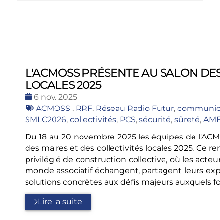
L'ACMOSS PRÉSENTE AU SALON DES 
LOCALES 2025
Date
6 nov. 2025
:
Tags
ACMOSS
,
RRF
,
Réseau Radio Futur
,
communica
:
SMLC2026
,
collectivités
,
PCS
,
sécurité
,
sûreté
,
AM
Du 18 au 20 novembre 2025 les équipes de l'ACMO
des maires et des collectivités locales 2025. Ce 
privilégié de construction collective, où les acte
monde associatif échangent, partagent leurs expé
solutions concrètes aux défis majeurs auxquels font
Lire la suite