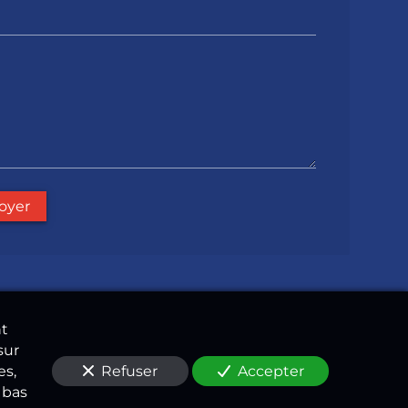
oyer
nt
sur
Refuser
Accepter
es,
 bas