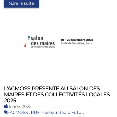
Lire la suite
L'ACMOSS PRÉSENTE AU SALON DES
MAIRES ET DES COLLECTIVITÉS LOCALES
2025
Date
6 nov. 2025
:
Tags
ACMOSS
,
RRF
,
Réseau Radio Futur
,