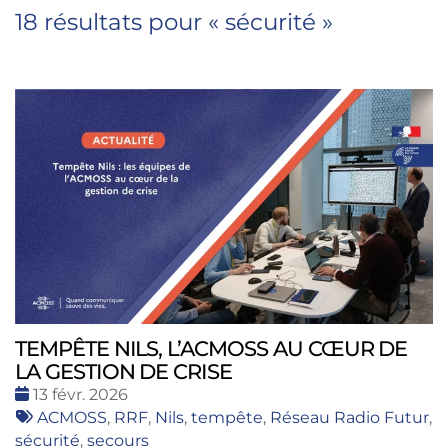
18 résultats pour «
sécurité
»
TEMPÊTE NILS, L’ACMOSS AU CŒUR DE
LA GESTION DE CRISE
Date
13 févr. 2026
:
Tags
ACMOSS
,
RRF
,
Nils
,
tempête
,
Réseau Radio Futur
,
:
sécurité
,
secours