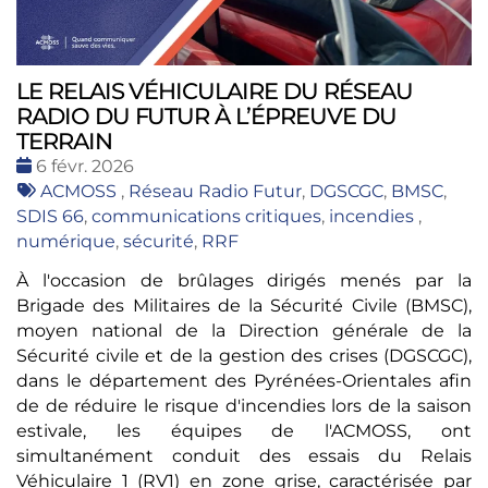
LE RELAIS VÉHICULAIRE DU RÉSEAU
RADIO DU FUTUR À L’ÉPREUVE DU
TERRAIN
Date
6 févr. 2026
:
Tags
ACMOSS
,
Réseau Radio Futur
,
DGSCGC
,
BMSC
,
:
SDIS 66
,
communications critiques
,
incendies
,
numérique
,
sécurité
,
RRF
À l'occasion de brûlages dirigés menés par la
Brigade des Militaires de la Sécurité Civile (BMSC),
moyen national de la Direction générale de la
Sécurité civile et de la gestion des crises (DGSCGC),
dans le département des Pyrénées-Orientales afin
de de réduire le risque d'incendies lors de la saison
estivale, les équipes de l'ACMOSS, ont
simultanément conduit des essais du Relais
Véhiculaire 1 (RV1) en zone grise, caractérisée par