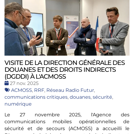
VISITE DE LA DIRECTION GÉNÉRALE DES
DOUANES ET DES DROITS INDIRECTS
(DGDDI) À L'ACMOSS
Date
27 nov. 2025
:
Tags
ACMOSS
,
RRF
,
Réseau Radio Futur
,
:
communications critiques
,
douanes
,
sécurité
,
numérique
Le 27 novembre 2025, l'Agence des
communications mobiles opérationnelles de
sécurité et de secours (ACMOSS) a accueilli le