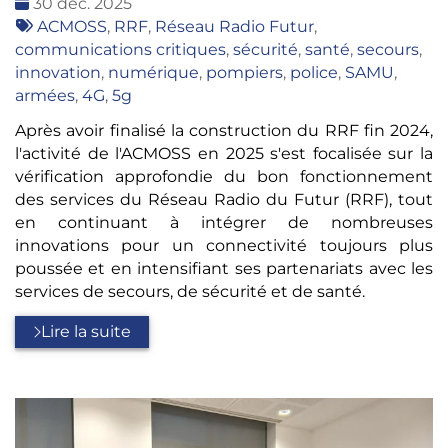
Date
30 déc. 2025
:
Tags
ACMOSS
,
RRF
,
Réseau Radio Futur
,
:
communications critiques
,
sécurité
,
santé
,
secours
,
innovation
,
numérique
,
pompiers
,
police
,
SAMU
,
armées
,
4G
,
5g
Après avoir finalisé la construction du RRF fin 2024,
l'activité de l'ACMOSS en 2025 s'est focalisée sur la
vérification approfondie du bon fonctionnement
des services du Réseau Radio du Futur (RRF), tout
en continuant à intégrer de nombreuses
innovations pour un connectivité toujours plus
poussée et en intensifiant ses partenariats avec les
services de secours, de sécurité et de santé.
Lire la suite