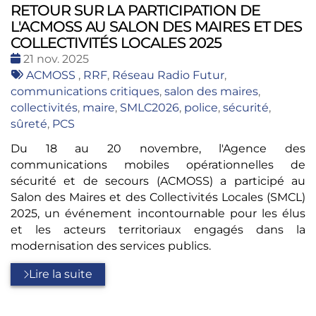
RETOUR SUR LA PARTICIPATION DE
L'ACMOSS AU SALON DES MAIRES ET DES
COLLECTIVITÉS LOCALES 2025
Date
21 nov. 2025
:
Tags
ACMOSS
,
RRF
,
Réseau Radio Futur
,
:
communications critiques
,
salon des maires
,
collectivités
,
maire
,
SMLC2026
,
police
,
sécurité
,
sûreté
,
PCS
Du 18 au 20 novembre, l'Agence des
communications mobiles opérationnelles de
sécurité et de secours (ACMOSS) a participé au
Salon des Maires et des Collectivités Locales (SMCL)
2025, un événement incontournable pour les élus
et les acteurs territoriaux engagés dans la
modernisation des services publics.
Lire la suite