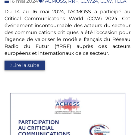
Date
Tags
16 mai 2024
ACMOSS
,
RRF
,
CCW24
,
CCW
,
TCCA
:
:
Du 14 au 16 mai 2024, l’ACMOSS a participé au
Critical Communicatons World (CCW) 2024. Cet
événement incontournable des acteurs du secteur
des communications critiques a été l’occasion pour
l’agence de valoriser le modèle français du Réseau
Radio du Futur (#RRF) auprès des acteurs
européens et internationaux de ce secteur.
Lire la suite