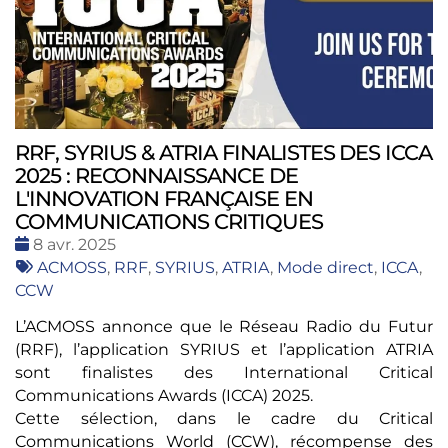
RRF, SYRIUS & ATRIA FINALISTES DES ICCA
2025 : RECONNAISSANCE DE
L'INNOVATION FRANÇAISE EN
COMMUNICATIONS CRITIQUES
Date
8 avr. 2025
:
Tags
ACMOSS
,
RRF
,
SYRIUS
,
ATRIA
,
Mode direct
,
ICCA
,
:
CCW
L’ACMOSS annonce que le Réseau Radio du Futur
(RRF), l’application SYRIUS et l’application ATRIA
sont finalistes des International Critical
Communications Awards (ICCA) 2025.
Cette sélection, dans le cadre du Critical
Communications World (CCW), récompense des