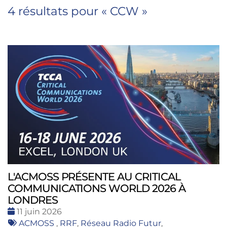
4 résultats pour «
CCW
»
L'ACMOSS PRÉSENTE AU CRITICAL
COMMUNICATIONS WORLD 2026 À
LONDRES
Date
11 juin 2026
:
Tags
ACMOSS
,
RRF
,
Réseau Radio Futur
,